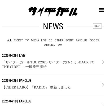
NEWS
BACK
ALL
TICKET
TV
MEDIA
LIVE
CD
OTHER
EVENT
FANCLUB
GOODS
ONEMAN
MV
2025.04.26
LIVE
「サイダーガールTOUR2025 サイダーのゆくえ -BACK TO
THE CIDER-」一般発売開始
2025.04.26
FANCLUB
【CIDER LABO】『RADIO』 更新しました
2025.04.19
FANCLUB