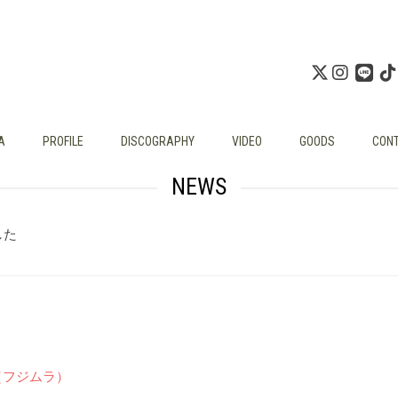
A
PROFILE
DISCOGRAPHY
VIDEO
GOODS
CON
NEWS
した
」（フジムラ）