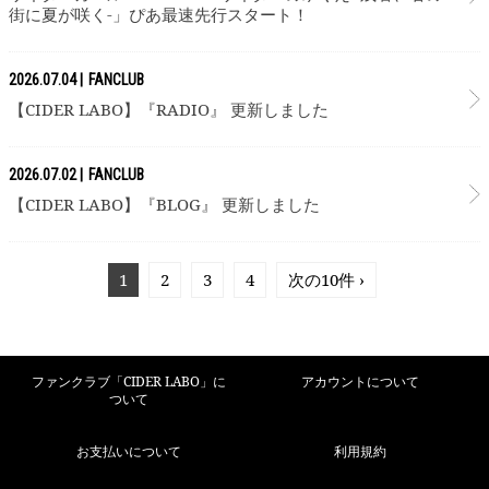
街に夏が咲く-」ぴあ最速先行スタート！
2026.07.04
FANCLUB
【CIDER LABO】『RADIO』 更新しました
2026.07.02
FANCLUB
【CIDER LABO】『BLOG』 更新しました
1
2
3
4
次の10件 ›
ファンクラブ「CIDER LABO」に
アカウントについて
ついて
お支払いについて
利用規約