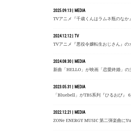
2025.09.13
MEDIA
TVアニメ『千歳くんはラムネ瓶のなか
2024.12.12
TV
TVアニメ『悪役令嬢転生おじさん』の
2024.08.30
MEDIA
新曲「HELLO」が映画「恋愛終婚」
2023.05.31
MEDIA
「Bluebell」がTBS系列『ひるおび
2022.12.21
MEDIA
ZONe ENERGY MUSIC 第二弾楽曲に