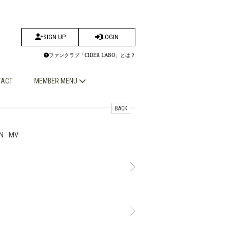
SIGN UP
LOGIN
ファンクラブ「CIDER LABO」とは？
TACT
MEMBER MENU
BACK
N
MV