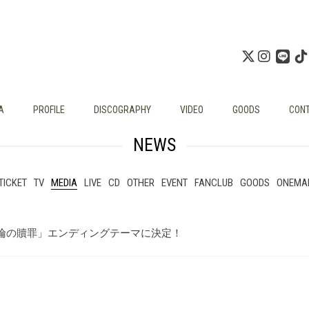
A
PROFILE
DISCOGRAPHY
VIDEO
GOODS
CON
NEWS
TICKET
TV
MEDIA
LIVE
CD
OTHER
EVENT
FANCLUB
GOODS
ONEMA
不倫の贖罪」エンディングテーマに決定！