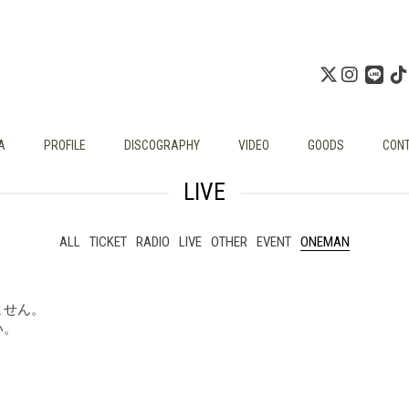
A
PROFILE
DISCOGRAPHY
VIDEO
GOODS
CON
LIVE
ALL
TICKET
RADIO
LIVE
OTHER
EVENT
ONEMAN
ません。
い。