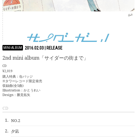
MINI-ALBUM
2016.02.03
2nd mini album「サイダーの街まで」
CD
¥2,019
購入特典：缶バッジ
※タワーレコード限定発売
収録曲(全5曲)
Illustration：かとうれい
Design：勝見拓矢
CD
1.
NO.2
2.
夕凪