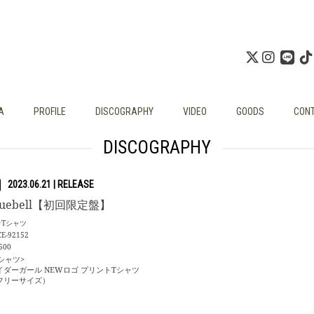
A
PROFILE
DISCOGRAPHY
VIDEO
GOODS
CON
DISCOGRAPHY
2023.06.21
luebell【初回限定盤】
+Tシャツ
CE-92152
500
Tシャツ>
イダーガール NEWロゴ プリントTシャツ
フリーサイズ）