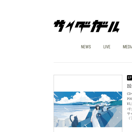
NEWS
LIVE
MEDI
EP
B
CD
PO
¥5,
<
サ
（