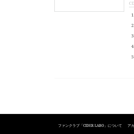
C
1
2
3
4
5
ファンクラブ「CIDER LABO」について
ア